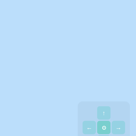
↑
←
→
⊙